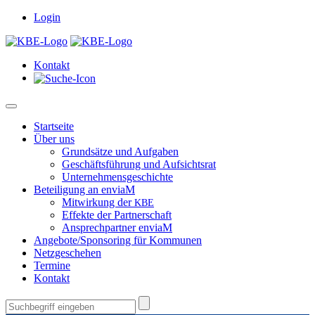
Login
Kon­takt
Start­seite
Über uns
Grund­sätze und Aufgaben
Geschäfts­führung und Aufsichtsrat
Unternehmensgeschichte
Beteili­gung an enviaM
Mitwirkung der
KBE
Effek­te der Partnerschaft
Ansprech­part­ner enviaM
Angebote/Sponsoring für Kommunen
Net­zgeschehen
Ter­mine
Kon­takt