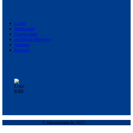
Login
Impres­sum
Daten­schutz
rechtliche Hin­weise
Sitemap
Kon­takt
© kbe-enviam.de 2021