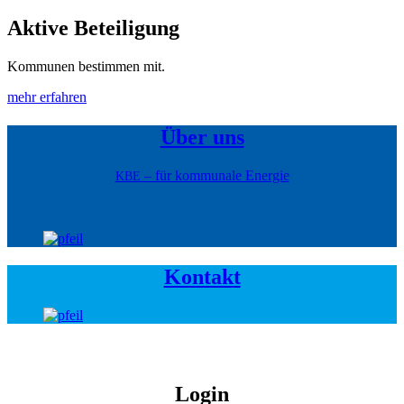
Aktive Beteili­gung
Kom­munen bes­tim­men mit.
mehr erfahren
Über uns
– für kom­mu­nale Energie
KBE
Kon­takt
Login