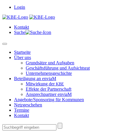
Login
Kon­takt
Suche
Start­seite
Über uns
Grund­sätze und Aufgaben
Geschäfts­führung und Aufsichtsrat
Unternehmensgeschichte
Beteili­gung an enviaM
Mitwirkung der
KBE
Effek­te der Partnerschaft
Ansprech­part­ner enviaM
Angebote/Sponsoring für Kommunen
Net­zgeschehen
Ter­mine
Kon­takt