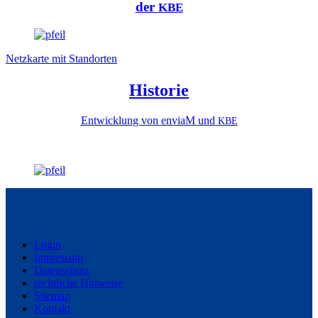
der
KBE
Net­zkarte mit Standorten
His­to­rie
Entwick­lung von envi­aM und
KBE
Login
Impres­sum
Daten­schutz
rechtliche Hin­weise
Sitemap
Kon­takt