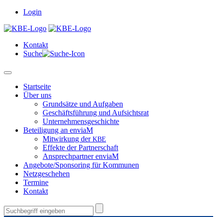
Login
Kon­takt
Suche
Start­seite
Über uns
Grund­sätze und Aufgaben
Geschäfts­führung und Aufsichtsrat
Unternehmensgeschichte
Beteili­gung an enviaM
Mitwirkung der
KBE
Effek­te der Partnerschaft
Ansprech­part­ner enviaM
Angebote/Sponsoring für Kommunen
Net­zgeschehen
Ter­mine
Kon­takt