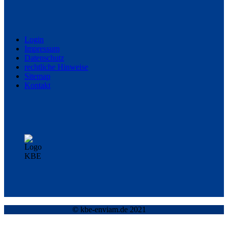
Login
Impres­sum
Daten­schutz
rechtliche Hin­weise
Sitemap
Kon­takt
© kbe-enviam.de 2021